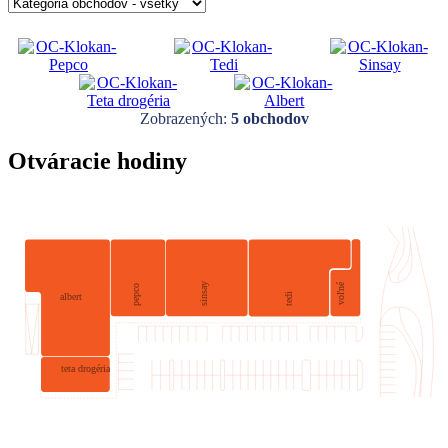
Zobrazených:
5
obchodov
Otváracie hodiny
voľné
sinsay
pepco
tedi
albert
teta drogéria