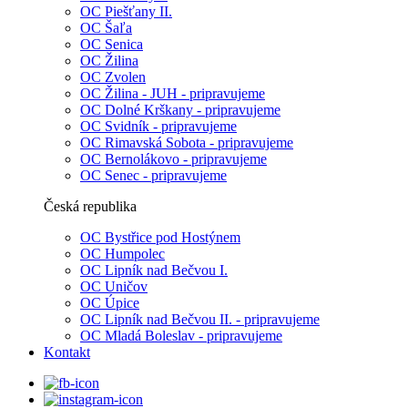
OC Piešťany II.
OC Šaľa
OC Senica
OC Žilina
OC Zvolen
OC Žilina - JUH - pripravujeme
OC Dolné Krškany - pripravujeme
OC Svidník - pripravujeme
OC Rimavská Sobota - pripravujeme
OC Bernolákovo - pripravujeme
OC Senec - pripravujeme
Česká republika
OC Bystřice pod Hostýnem
OC Humpolec
OC Lipník nad Bečvou I.
OC Uničov
OC Úpice
OC Lipník nad Bečvou II. - pripravujeme
OC Mladá Boleslav - pripravujeme
Kontakt