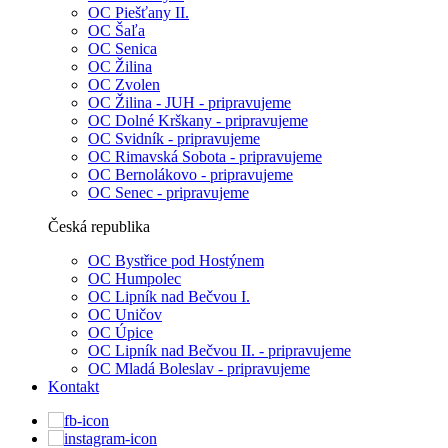
OC Piešťany II.
OC Šaľa
OC Senica
OC Žilina
OC Zvolen
OC Žilina - JUH - pripravujeme
OC Dolné Krškany - pripravujeme
OC Svidník - pripravujeme
OC Rimavská Sobota - pripravujeme
OC Bernolákovo - pripravujeme
OC Senec - pripravujeme
Česká republika
OC Bystřice pod Hostýnem
OC Humpolec
OC Lipník nad Bečvou I.
OC Uničov
OC Úpice
OC Lipník nad Bečvou II. - pripravujeme
OC Mladá Boleslav - pripravujeme
Kontakt